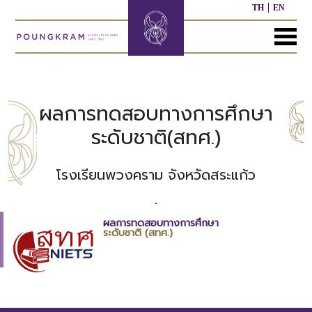
TH
EN
MENU
หน้า
เกี่ยว
หลักสูตร
ประชาสัมพันธ์
ติดต่อ
แรก
กับ
เรา
ผลการทดสอบทางการศึกษา
หลักสูตร
ผล
ระดับชาติ(สทศ.)
ก่อน
งาน
ประวัติ
วัย
ที่
โรงเรียน
เรียน
ผ่าน
โรงเรียนพวงคราม จังหวัดสระแก้ว
มา
.
ผู้
หลักสูตร
บริหาร/
อนุบาล
กิจกรรม
อื่นๆ
ผลการทดสอบทางการศึกษา
บุคลากร
ที่
ระดับชาติ (สทศ.)
ผ่าน
มา
หลักสูตร
หลักสูตร
พันธ
ประถม
มัธยมศึกษา
กิจ
ศึกษา
ของ
เรา