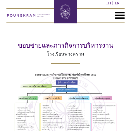
TH
EN
MENU
หน้า
เกี่ยว
หลักสูตร
ประชาสัมพันธ์
ติดต่อ
แรก
กับ
เรา
ขอบข่ายและภารกิจการบริหารงาน
หลักสูตร
ผล
โรงเรียนพวงคราม
ก่อน
งาน
ประวัติ
วัย
ที่
โรงเรียน
เรียน
ผ่าน
มา
ผู้
หลักสูตร
บริหาร/
อนุบาล
กิจกรรม
อื่นๆ
บุคลากร
ที่
ผ่าน
มา
หลักสูตร
หลักสูตร
พันธ
ประถม
มัธยมศึกษา
กิจ
ศึกษา
ของ
เรา