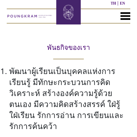
TH
EN
MENU
หน้า
เกี่ยว
หลักสูตร
ประชาสัมพันธ์
ติดต่อ
แรก
กับ
เรา
พันธกิจของเรา
หลักสูตร
ผล
ก่อน
งาน
ประวัติ
วัย
ที่
พัฒนาผู้เรียนเป็นบุคคลแห่งการ
โรงเรียน
เรียน
ผ่าน
มา
เรียนรู้ มีทักษะกระบวนการคิด
ผู้
หลักสูตร
วิเคราะห์ สร้างองค์ความรู้ด้วย
บริหาร/
อนุบาล
กิจกรรม
อื่นๆ
บุคลากร
ที่
ตนเอง มีความคิดสร้างสรรค์ ใฝ่รู้
ผ่าน
มา
หลักสูตร
หลักสูตร
ใฝ่เรียน รักการอ่าน การเขียนและ
พันธ
ประถม
มัธยมศึกษา
กิจ
ศึกษา
รักการค้นคว้า
ของ
เรา