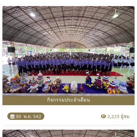
โครงสร้าง
ขอบข่าย
และ
ภารกิจ
กิจกรรมประจำเดือน
30 พ.ย. 542
2,225 ผู้ชม