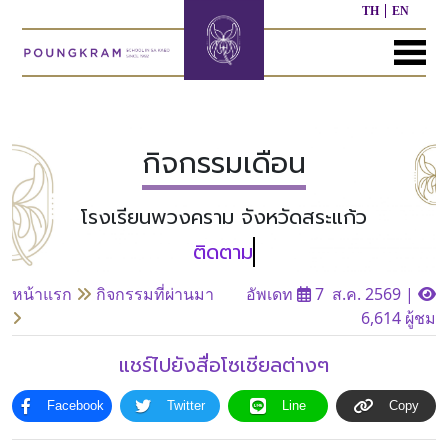
TH
EN
MENU
หน้า
เกี่ยว
หลักสูตร
ประชาสัมพันธ์
ติดต่อ
แรก
กับ
เรา
กิจกรรมเดือน
หลักสูตร
ผล
ก่อน
งาน
โรงเรียนพวงคราม จังหวัดสระแก้ว
ประวัติ
วัย
ที่
โรงเรียน
เรียน
ผ่าน
ต
มา
ผู้
หลักสูตร
หน้าแรก
กิจกรรมที่ผ่านมา
อัพเดท
7 ส.ค. 2569
|
บริหาร/
อนุบาล
กิจกรรม
อื่นๆ
6,614 ผู้ชม
บุคลากร
ที่
ผ่าน
แชร์ไปยังสื่อโซเชียลต่างๆ
มา
หลักสูตร
หลักสูตร
พันธ
ประถม
มัธยมศึกษา
กิจ
ศึกษา
Facebook
Twitter
Line
Copy
ของ
เรา