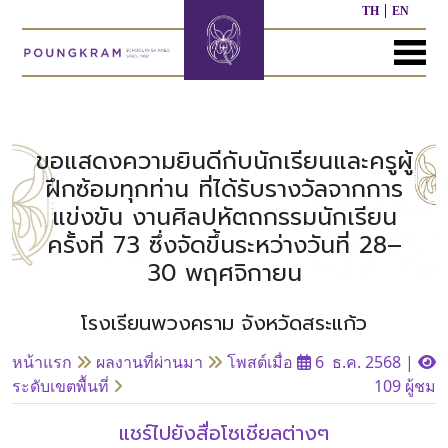
TH
EN
MENU
หน้า
เกี่ยว
หลักสูตร
ประชาสัมพันธ์
ติดต่อ
แรก
กับ
เรา
ขอแสดงความยินดีกับนักเรียนและครูผู้
หลักสูตร
ผล
ฝึกซ้อมทุกท่าน ที่ได้รับรางวัลจากการ
ก่อน
งาน
แข่งขัน งานศิลปหัตถกรรมนักเรียน
ประวัติ
วัย
ที่
โรงเรียน
เรียน
ผ่าน
ครั้งที่ 73 ซึ่งจัดขึ้นระหว่างวันที่ 28–
มา
30 พฤศจิกายน
ผู้
หลักสูตร
บริหาร/
อนุบาล
กิจกรรม
อื่นๆ
โรงเรียนพวงคราม จังหวัดสระแก้ว
บุคลากร
ที่
ผ่าน
หน้าแรก
ผลงานที่ผ่านมา
โพสต์เมื่อ
6 ธ.ค. 2568
|
มา
หลักสูตร
หลักสูตร
พันธ
ระดับเขตพื้นที่
ประถม
มัธยมศึกษา
109 ผู้ชม
กิจ
ศึกษา
ของ
แชร์ไปยังสื่อโซเชียลต่างๆ
เรา