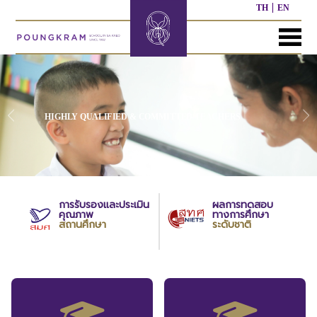
TH
EN
MENU
หน้า
เกี่ยว
หลักสูตร
ประชาสัมพันธ์
ติดต่อ
แรก
กับ
เรา
HIGHLY QUALIFIED & COMMITTED TEACHERS
หลักสูตร
ผล
ก่อน
งาน
ประวัติ
วัย
ที่
โรงเรียน
เรียน
ผ่าน
มา
ผู้
การรับรองและประเมิน
ผลการทดสอบ
หลักสูตร
คุณภาพ
ทางการศึกษา
บริหาร/
อนุบาล
กิจกรรม
อื่นๆ
สถานศึกษา
ระดับชาติ
บุคลากร
ที่
ผ่าน
มา
หลักสูตร
หลักสูตร
พันธ
ประถม
มัธยมศึกษา
กิจ
ศึกษา
ของ
เรา