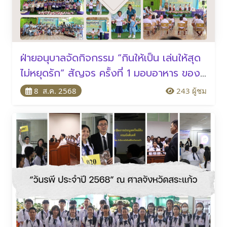
ฝ่ายอนุบาลจัดกิจกรรม “กินให้เป็น เล่นให้สุด
ไม่หยุดรัก“ สัญจร ครั้งที่ 1 มอบอาหาร ของ
เล่น และทุนการศึกษาแก่โรงเรียนขนาดเล็ก
8 ส.ค. 2568
243 ผู้ชม