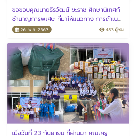
ขอขอบคุณนายธีรวัฒน์ ฆะราช ศึกษานิเทศก์
ชำนาญการพิเศษ ที่มาให้แนวทาง การดำเนิน
งานขับเคลื่อนการยกระดับการประเมิน
26 พ.ย. 2567
483 ผู้ชม
สมรรถนะนักเรียนตามมาตรฐานสากล
พิซซ่า(PISA)ของโรงเรียน
เมื่อวันที่ 23 กันยายน ที่ผ่านมา คณะครู