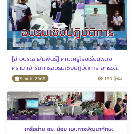
[ข่าวประชาสัมพันธ์] คณะครูโรงเรียนพวง
คราม เข้ารับการอบรมเชิงปฏิบัติการ ยกระดับ
การสอนสู่มาตรฐาน PISA
9 ต.ค. 2568
150 ผู้ชม