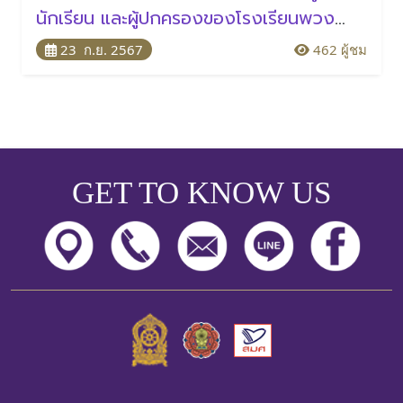
นักเรียน และผู้ปกครองของโรงเรียนพวง
คราม ได้มอบของบริจาคซึ่งประกอบด้วยน้ำ
23 ก.ย. 2567
462 ผู้ชม
ดื่ม อาหารแห้ง ของใช้จำเป็นแก่มูลนิธิกู้ภัย
อรัญประเทศ และเงินสด จำนวน 16,500
บาท แก่สมาค
GET TO KNOW US