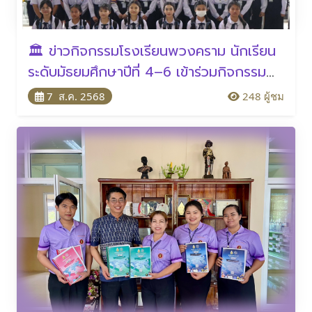
🏛️ ข่าวกิจกรรมโรงเรียนพวงคราม นักเรียน
ระดับมัธยมศึกษาปีที่ 4–6 เข้าร่วมกิจกรรม
“วันรพี ประจำปี 2568” ณ ศาลจังหวัด
7 ส.ค. 2568
248 ผู้ชม
สระแก้ว เมื่อวันที่ 7 สิงหาคม พ.ศ. 2568