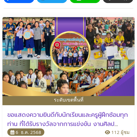
โครงสร้าง
ขอบข่าย
และ
ภารกิจ
ระดับเขตพื้นที่
ขอแสดงความยินดีกับนักเรียนและครูผู้ฝึกซ้อมทุก
ท่าน ที่ได้รับรางวัลจากการแข่งขัน งานศิลป
หัตถกรรมนักเรียน ครั้งที่ 73 ซึ่งจัดขึ้นระหว่างวัน
6 ธ.ค. 2568
112 ผู้ชม