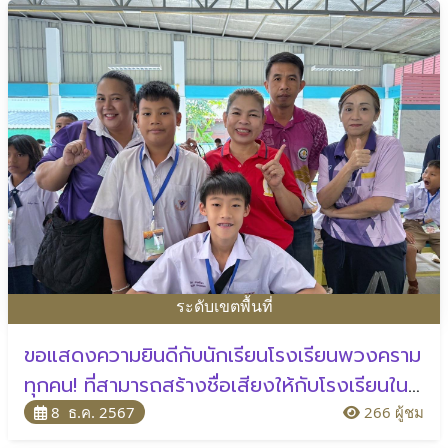
ระดับเขตพื้นที่
ขอแสดงความยินดีกับนักเรียนโรงเรียนพวงคราม
ทุกคน! ที่สามารถสร้างชื่อเสียงให้กับโรงเรียนใน
การแข่งขัน “ศิลปหัตถกรรมนักเรียน ครั้งที่ 72
8 ธ.ค. 2567
266 ผู้ชม
ประจำปี 2567”