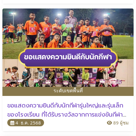
ที่ 28–30 พฤศจิกายน
ระดับเขตพื้นที่
ขอแสดงความยินดีกับนักกีฬารุ่นใหญ่และรุ่นเล็ก
ของโรงเรียน ที่ได้รับรางวัลจากการแข่งขันกีฬา
ฟุตบอลและจักรยานขาไถ
4 ธ.ค. 2568
89 ผู้ชม