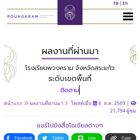
TH
EN
MENU
หน้า
เกี่ยว
หลักสูตร
ประชาสัมพันธ์
ติดต่อ
แรก
กับ
เรา
ผลงานที่ผ่านมา
หลักสูตร
ผล
ก่อน
งาน
โรงเรียนพวงคราม จังหวัดสระแก้ว
ประวัติ
วัย
ที่
โรงเรียน
เรียน
ผ่าน
ระดับเขตพื้นที่
มา
ผู้
หลักสูตร
บริหาร/
อนุบาล
กิจกรรม
อื่นๆ
บุคลากร
ที่
หน้าแรก
ผลงานที่ผ่านมา
โพสต์เมื่อ
6 ส.ค. 2569
|
ผ่าน
21,794 ผู้ชม
มา
หลักสูตร
หลักสูตร
พันธ
ประถม
มัธยมศึกษา
แชร์ไปยังสื่อโซเชียลต่างๆ
กิจ
ศึกษา
ของ
เรา
Facebook
Twitter
Line
Copy