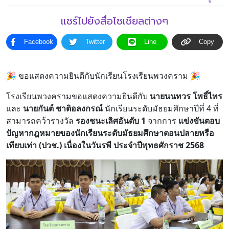
แชร์ไปยังสื่อโซเชียลต่างๆ
โครงสร้าง
ขอบข่าย
และ
ภารกิจ
Facebook
Twitter
Line
Copy
🎉 ขอแสดงความยินดีกับนักเรียนโรงเรียนพวงคราม 🎉
โรงเรียนพวงครามขอแสดงความยินดีกับ
นายนนทวร โพธิ์ไทร
และ
นายกันต์ ชาติอลงกรณ์
นักเรียนระดับมัธยมศึกษาปีที่ 4 ที่
สามารถคว้ารางวัล
รองชนะเลิศอันดับ 1
จากการ
แข่งขันตอบ
ปัญหากฎหมายของนักเรียนระดับมัธยมศึกษาตอนปลายหรือ
เทียบเท่า (ปวช.) เนื่องในวันรพี ประจำปีพุทธศักราช 2568