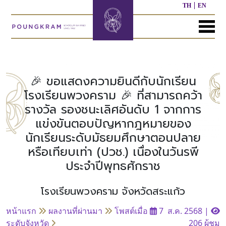
TH
EN
MENU
หน้า
เกี่ยว
หลักสูตร
ประชาสัมพันธ์
ติดต่อ
แรก
กับ
เรา
🎉 ขอแสดงความยินดีกับนักเรียน
หลักสูตร
ผล
โรงเรียนพวงคราม 🎉 ที่สามารถคว้า
ก่อน
งาน
รางวัล รองชนะเลิศอันดับ 1 จากการ
ประวัติ
วัย
ที่
โรงเรียน
เรียน
ผ่าน
แข่งขันตอบปัญหากฎหมายของ
มา
นักเรียนระดับมัธยมศึกษาตอนปลาย
ผู้
หลักสูตร
หรือเทียบเท่า (ปวช.) เนื่องในวันรพี
บริหาร/
อนุบาล
กิจกรรม
อื่นๆ
ประจำปีพุทธศักราช
บุคลากร
ที่
ผ่าน
มา
หลักสูตร
หลักสูตร
โรงเรียนพวงคราม จังหวัดสระแก้ว
พันธ
ประถม
มัธยมศึกษา
กิจ
ศึกษา
หน้าแรก
ผลงานที่ผ่านมา
โพสต์เมื่อ
7 ส.ค. 2568
|
ของ
เรา
ระดับจังหวัด
206 ผู้ชม