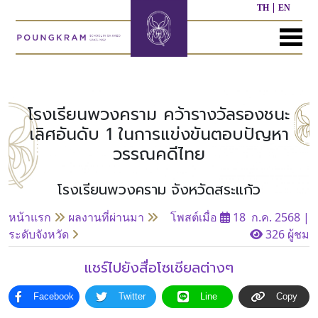
TH
EN
MENU
หน้า
เกี่ยว
หลักสูตร
ประชาสัมพันธ์
ติดต่อ
แรก
กับ
เรา
โรงเรียนพวงคราม คว้ารางวัลรองชนะ
หลักสูตร
ผล
เลิศอันดับ 1 ในการแข่งขันตอบปัญหา
ก่อน
งาน
วรรณคดีไทย
ประวัติ
วัย
ที่
โรงเรียน
เรียน
ผ่าน
มา
โรงเรียนพวงคราม จังหวัดสระแก้ว
ผู้
หลักสูตร
หน้าแรก
ผลงานที่ผ่านมา
โพสต์เมื่อ
18 ก.ค. 2568
|
บริหาร/
อนุบาล
กิจกรรม
อื่นๆ
บุคลากร
ที่
ระดับจังหวัด
326 ผู้ชม
ผ่าน
มา
หลักสูตร
หลักสูตร
แชร์ไปยังสื่อโซเชียลต่างๆ
พันธ
ประถม
มัธยมศึกษา
กิจ
ศึกษา
ของ
Facebook
Twitter
Line
Copy
เรา