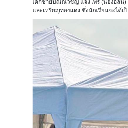
เด็กชายปัณณวิชญ์ แจ้งไพร (น้องอลัน) 
และเหรียญทองแดง ซึ่งนักเรียนจะได้เ