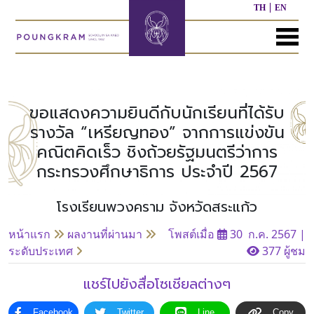
TH
EN
MENU
หน้า
เกี่ยว
หลักสูตร
ประชาสัมพันธ์
ติดต่อ
แรก
กับ
เรา
ขอแสดงความยินดีกับนักเรียนที่ได้รับ
หลักสูตร
ผล
รางวัล “เหรียญทอง” จากการแข่งขัน
ก่อน
งาน
คณิตคิดเร็ว ชิงถ้วยรัฐมนตรีว่าการ
ประวัติ
วัย
ที่
โรงเรียน
เรียน
ผ่าน
กระทรวงศึกษาธิการ ประจำปี 2567
มา
ผู้
โรงเรียนพวงคราม จังหวัดสระแก้ว
หลักสูตร
บริหาร/
อนุบาล
กิจกรรม
อื่นๆ
บุคลากร
ที่
หน้าแรก
ผลงานที่ผ่านมา
โพสต์เมื่อ
30 ก.ค. 2567
|
ผ่าน
ระดับประเทศ
377 ผู้ชม
มา
หลักสูตร
หลักสูตร
พันธ
ประถม
มัธยมศึกษา
แชร์ไปยังสื่อโซเชียลต่างๆ
กิจ
ศึกษา
ของ
เรา
Facebook
Twitter
Line
Copy