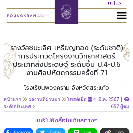
TH
EN
MENU
หน้า
เกี่ยว
หลักสูตร
ประชาสัมพันธ์
ติดต่อ
แรก
กับ
เรา
รางวัลชนะเลิศ เหรียญทอง (ระดับชาติ)
หลักสูตร
ผล
การประกวดโครงงานวิทยาศาสตร์
ก่อน
งาน
ประเภทสิ่งประดิษฐ์ ระดับชั้น ป.4-ป.6
ประวัติ
วัย
ที่
โรงเรียน
เรียน
ผ่าน
งานศิลปหัตถกรรมครั้งที่ 71
มา
ผู้
โรงเรียนพวงคราม จังหวัดสระแก้ว
หลักสูตร
บริหาร/
อนุบาล
กิจกรรม
อื่นๆ
บุคลากร
ที่
หน้าแรก
ผลงานที่ผ่านมา
โพสต์เมื่อ
4 มี.ค. 2567
|
ผ่าน
ระดับประเทศ
657 ผู้ชม
มา
หลักสูตร
หลักสูตร
พันธ
ประถม
มัธยมศึกษา
แชร์ไปยังสื่อโซเชียลต่างๆ
กิจ
ศึกษา
ของ
เรา
Facebook
Twitter
Line
Copy