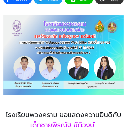
โครงสร้าง
ขอบข่าย
และ
ภารกิจ
โรงเรียนพวงคราม ขอแสดงความยินดีกับ
เด็กชายพีรณัฐ ขัติวงษ์