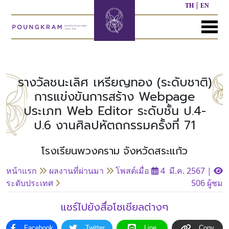
TH
EN
MENU
หน้า
เกี่ยว
หลักสูตร
ประชาสัมพันธ์
ติดต่อ
แรก
กับ
เรา
รางวัลชนะเลิศ เหรียญทอง (ระดับชาติ)
หลักสูตร
ผล
การแข่งขันการสร้าง Webpage
ก่อน
งาน
ประเภท Web Editor ระดับชั้น ป.4-
ประวัติ
วัย
ที่
โรงเรียน
เรียน
ผ่าน
ป.6 งานศิลปหัตถกรรมครั้งที่ 71
มา
ผู้
โรงเรียนพวงคราม จังหวัดสระแก้ว
หลักสูตร
บริหาร/
อนุบาล
กิจกรรม
อื่นๆ
บุคลากร
ที่
หน้าแรก
ผลงานที่ผ่านมา
โพสต์เมื่อ
4 มี.ค. 2567
|
ผ่าน
ระดับประเทศ
506 ผู้ชม
มา
หลักสูตร
หลักสูตร
พันธ
ประถม
มัธยมศึกษา
แชร์ไปยังสื่อโซเชียลต่างๆ
กิจ
ศึกษา
ของ
เรา
Facebook
Twitter
Line
Copy