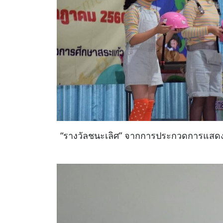
“รางวัลชนะเลิศ” จากการประกวดการแสดงท