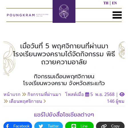
TH
EN
MENU
หน้า
เกี่ยว
หลักสูตร
ประชาสัมพันธ์
ติดต่อ
แรก
กับ
เรา
เมื่อวันที่ 5 พฤศจิกายนที่ผ่านมา
หลักสูตร
ผล
โรงเรียนพวงครามได้จัดกิจกรรม พิธี
ก่อน
งาน
ถวายความอาลัย
ประวัติ
วัย
ที่
โรงเรียน
เรียน
ผ่าน
มา
กิจกรรมเดือนพฤศจิกายน
โรงเรียนพวงคราม จังหวัดสระแก้ว
ผู้
หลักสูตร
บริหาร/
อนุบาล
กิจกรรม
อื่นๆ
บุคลากร
ที่
หน้าแรก
กิจกรรมที่ผ่านมา
โพสต์เมื่อ
5 พ.ย. 2568
|
ผ่าน
เดือนพฤศจิกายน
146 ผู้ชม
มา
หลักสูตร
หลักสูตร
พันธ
ประถม
มัธยมศึกษา
แชร์ไปยังสื่อโซเชียลต่างๆ
กิจ
ศึกษา
ของ
เรา
Facebook
Twitter
Line
Copy