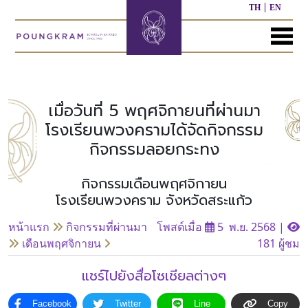
TH
EN
MENU
หน้า
เกี่ยว
หลักสูตร
ประชาสัมพันธ์
ติดต่อ
แรก
กับ
เรา
เมื่อวันที่ 5 พฤศจิกายนที่ผ่านมา
หลักสูตร
ผล
โรงเรียนพวงครามได้จัดกิจกรรม
ก่อน
งาน
กิจกรรมลอยกระทง
ประวัติ
วัย
ที่
โรงเรียน
เรียน
ผ่าน
มา
กิจกรรมเดือนพฤศจิกายน
โรงเรียนพวงคราม จังหวัดสระแก้ว
ผู้
หลักสูตร
บริหาร/
อนุบาล
กิจกรรม
อื่นๆ
บุคลากร
ที่
หน้าแรก
กิจกรรมที่ผ่านมา
โพสต์เมื่อ
5 พ.ย. 2568
|
ผ่าน
เดือนพฤศจิกายน
181 ผู้ชม
มา
หลักสูตร
หลักสูตร
พันธ
ประถม
มัธยมศึกษา
แชร์ไปยังสื่อโซเชียลต่างๆ
กิจ
ศึกษา
ของ
เรา
Facebook
Twitter
Line
Copy