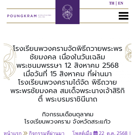
TH
EN
MENU
หน้า
เกี่ยว
หลักสูตร
ประชาสัมพันธ์
ติดต่อ
แรก
กับ
เรา
โรงเรียนพวงครามจัดพิธีถวายพระพร
หลักสูตร
ผล
ชัยมงคล เนื่องในวันเฉลิม
ก่อน
งาน
พระชนมพรรษา 12 สิงหาคม 2568
ประวัติ
วัย
ที่
โรงเรียน
เรียน
ผ่าน
เมื่อวันที่ 15 สิงหาคม ที่ผ่านมา
มา
โรงเรียนพวงครามได้จัด พิธีถวาย
ผู้
หลักสูตร
พระพรชัยมงคล สมเด็จพระนางเจ้าสิริกิ
บริหาร/
อนุบาล
กิจกรรม
อื่นๆ
ติ์ พระบรมราชินีนาถ
บุคลากร
ที่
ผ่าน
มา
หลักสูตร
หลักสูตร
กิจกรรมเดือนตุลาคม
พันธ
ประถม
มัธยมศึกษา
โรงเรียนพวงคราม จังหวัดสระแก้ว
กิจ
ศึกษา
ของ
เรา
หน้าแรก
กิจกรรมที่ผ่านมา
โพสต์เมื่อ
22 ต.ค. 2568
|