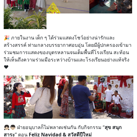
🎉 ภายในงาน เด็ก ๆ ได้ร่วมแสดงโชว์อย่างน่ารักและ
สร้างสรรค์ ท่ามกลางบรรยากาศอบอุ่น โดยมีผู้ปกครองเข้ามา
ร่วมชมการแสดงของบุตรหลานจนเต็มพื้นที่โรงเรียน สะท้อน
ให้เห็นถึงความร่วมมือระหว่างบ้านและโรงเรียนอย่างแท้จริง
❤️
👧🏻👦🏻 ฝ่ายอนุบาลก็ไม่พลาดเช่นกัน กับกิจกรรม “
สุข สนุก
สาระ
” ตอน
Feliz Navidad & สวัสดีปีใหม่