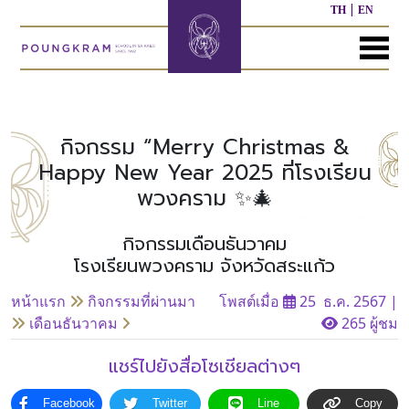
TH
EN
MENU
หน้า
เกี่ยว
หลักสูตร
ประชาสัมพันธ์
ติดต่อ
แรก
กับ
เรา
กิจกรรม “Merry Christmas &
หลักสูตร
ผล
Happy New Year 2025 ที่โรงเรียน
ก่อน
งาน
พวงคราม ✨🎄
ประวัติ
วัย
ที่
โรงเรียน
เรียน
ผ่าน
มา
กิจกรรมเดือนธันวาคม
โรงเรียนพวงคราม จังหวัดสระแก้ว
ผู้
หลักสูตร
บริหาร/
อนุบาล
กิจกรรม
อื่นๆ
บุคลากร
ที่
หน้าแรก
กิจกรรมที่ผ่านมา
โพสต์เมื่อ
25 ธ.ค. 2567
|
ผ่าน
เดือนธันวาคม
265 ผู้ชม
มา
หลักสูตร
หลักสูตร
พันธ
ประถม
มัธยมศึกษา
แชร์ไปยังสื่อโซเชียลต่างๆ
กิจ
ศึกษา
ของ
เรา
Facebook
Twitter
Line
Copy