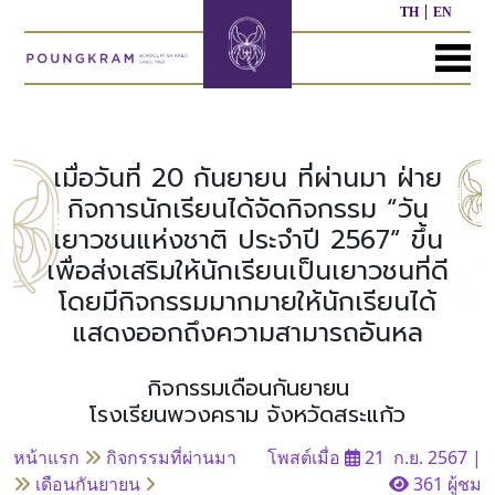
TH
EN
MENU
หน้า
เกี่ยว
หลักสูตร
ประชาสัมพันธ์
ติดต่อ
แรก
กับ
เรา
เมื่อวันที่ 20 กันยายน ที่ผ่านมา ฝ่าย
หลักสูตร
ผล
กิจการนักเรียนได้จัดกิจกรรม “วัน
ก่อน
งาน
เยาวชนแห่งชาติ ประจำปี 2567” ขึ้น
ประวัติ
วัย
ที่
โรงเรียน
เรียน
ผ่าน
เพื่อส่งเสริมให้นักเรียนเป็นเยาวชนที่ดี
มา
โดยมีกิจกรรมมากมายให้นักเรียนได้
ผู้
หลักสูตร
แสดงออกถึงความสามารถอันหล
บริหาร/
อนุบาล
กิจกรรม
อื่นๆ
บุคลากร
ที่
ผ่าน
กิจกรรมเดือนกันยายน
มา
หลักสูตร
หลักสูตร
โรงเรียนพวงคราม จังหวัดสระแก้ว
พันธ
ประถม
มัธยมศึกษา
กิจ
ศึกษา
หน้าแรก
กิจกรรมที่ผ่านมา
โพสต์เมื่อ
21 ก.ย. 2567
|
ของ
เรา
เดือนกันยายน
361 ผู้ชม