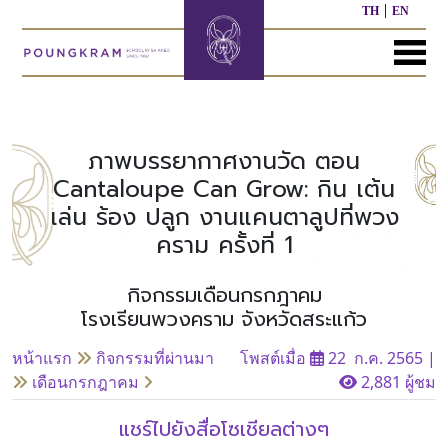
TH
EN
MENU
หน้า
เกี่ยว
หลักสูตร
ประชาสัมพันธ์
ติดต่อ
แรก
กับ
เรา
ภาพบรรยากาศงานวัด ตอน
หลักสูตร
ผล
Cantaloupe Can Grow: กิน เต้น
ก่อน
งาน
เล่น ร้อง ปลูก งานแคนตาลูปที่พวง
ประวัติ
วัย
ที่
โรงเรียน
เรียน
ผ่าน
คราม ครั้งที่ 1
มา
ผู้
กิจกรรมเดือนกรกฎาคม
หลักสูตร
บริหาร/
อนุบาล
กิจกรรม
อื่นๆ
โรงเรียนพวงคราม จังหวัดสระแก้ว
บุคลากร
ที่
ผ่าน
หน้าแรก
กิจกรรมที่ผ่านมา
โพสต์เมื่อ
22 ก.ค. 2565
|
มา
หลักสูตร
หลักสูตร
เดือนกรกฎาคม
2,881 ผู้ชม
พันธ
ประถม
มัธยมศึกษา
กิจ
ศึกษา
ของ
แชร์ไปยังสื่อโซเชียลต่างๆ
เรา