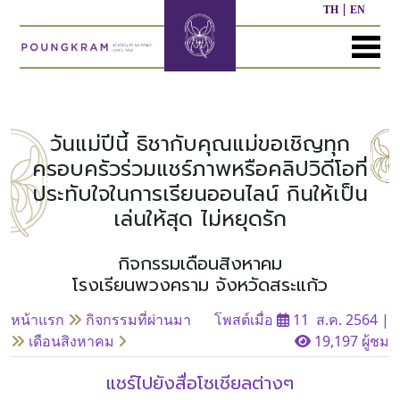
TH
EN
MENU
หน้า
เกี่ยว
หลักสูตร
ประชาสัมพันธ์
ติดต่อ
แรก
กับ
เรา
วันแม่ปีนี้ ธิชากับคุณแม่ขอเชิญทุก
หลักสูตร
ผล
ครอบครัวร่วมแชร์ภาพหรือคลิปวิดีโอที่
ก่อน
งาน
ประทับใจในการเรียนออนไลน์ กินให้เป็น
ประวัติ
วัย
ที่
โรงเรียน
เรียน
ผ่าน
เล่นให้สุด ไม่หยุดรัก
มา
ผู้
กิจกรรมเดือนสิงหาคม
หลักสูตร
บริหาร/
อนุบาล
กิจกรรม
อื่นๆ
โรงเรียนพวงคราม จังหวัดสระแก้ว
บุคลากร
ที่
ผ่าน
หน้าแรก
กิจกรรมที่ผ่านมา
โพสต์เมื่อ
11 ส.ค. 2564
|
มา
หลักสูตร
หลักสูตร
เดือนสิงหาคม
19,197 ผู้ชม
พันธ
ประถม
มัธยมศึกษา
กิจ
ศึกษา
ของ
แชร์ไปยังสื่อโซเชียลต่างๆ
เรา