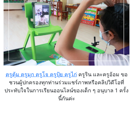
ครูตุ้ม ครูมุก ครูโจ ครูปุ้ย ครูไก่
ครูริน และครูอ้อม ขอ
ชวนผู้ปกครองทุกท่านร่วมแชร์ภาพหรือคลิปวิดีโอที่
ประทับใจในการเรียนออนไลน์ของเด็ก ๆ อนุบาล 1 ครั้ง
นี้กันค่ะ