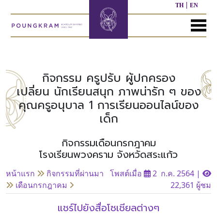
TH
EN
MENU
หน้า
เกี่ยว
หลักสูตร
ประชาสัมพันธ์
ติดต่อ
แรก
กับ
เรา
กิจกรรม ครูปรับ ผู้ปกครอง
หลักสูตร
ผล
เปลี่ยน นักเรียนสนุก ภาพน่ารัก ๆ ของ
ก่อน
งาน
คุณครูอนุบาล 1 การเรียนออนไลน์ของ
ประวัติ
วัย
ที่
โรงเรียน
เรียน
ผ่าน
เด็ก
มา
ผู้
กิจกรรมเดือนกรกฎาคม
หลักสูตร
บริหาร/
อนุบาล
กิจกรรม
อื่นๆ
โรงเรียนพวงคราม จังหวัดสระแก้ว
บุคลากร
ที่
ผ่าน
หน้าแรก
กิจกรรมที่ผ่านมา
โพสต์เมื่อ
2 ก.ค. 2564
|
มา
หลักสูตร
หลักสูตร
เดือนกรกฎาคม
22,361 ผู้ชม
พันธ
ประถม
มัธยมศึกษา
กิจ
ศึกษา
ของ
แชร์ไปยังสื่อโซเชียลต่างๆ
เรา