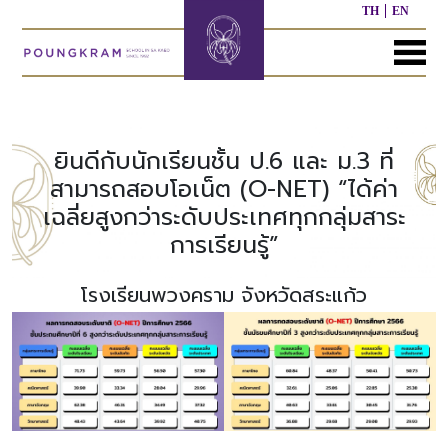
TH
EN
MENU
หน้า
เกี่ยว
หลักสูตร
ประชาสัมพันธ์
ติดต่อ
แรก
กับ
เรา
ยินดีกับนักเรียนชั้น ป.6 และ ม.3 ที่
หลักสูตร
ผล
สามารถสอบโอเน็ต (O-NET) “ได้ค่า
ก่อน
งาน
เฉลี่ยสูงกว่าระดับประเทศทุกกลุ่มสาระ
ประวัติ
วัย
ที่
โรงเรียน
เรียน
ผ่าน
การเรียนรู้”
มา
ผู้
โรงเรียนพวงคราม จังหวัดสระแก้ว
หลักสูตร
บริหาร/
อนุบาล
กิจกรรม
อื่นๆ
บุคลากร
ที่
ผ่าน
มา
หลักสูตร
หลักสูตร
พันธ
ประถม
มัธยมศึกษา
กิจ
ศึกษา
ของ
เรา