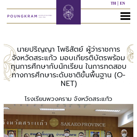
TH
EN
MENU
หน้า
เกี่ยว
หลักสูตร
ประชาสัมพันธ์
ติดต่อ
แรก
กับ
เรา
นายปริญญา โพธิสัตย์ ผู้ว่าราชการ
หลักสูตร
ผล
จังหวัดสระแก้ว มอบเกียรติบัตรพร้อม
ก่อน
งาน
ทุนการศึกษากับนักเรียน ในการทดสอบ
ประวัติ
วัย
ที่
โรงเรียน
เรียน
ผ่าน
ทางการศึกษาระดับชาติขั้นพื้นฐาน (O-
มา
NET)
ผู้
หลักสูตร
บริหาร/
อนุบาล
กิจกรรม
อื่นๆ
โรงเรียนพวงคราม จังหวัดสระแก้ว
บุคลากร
ที่
ผ่าน
มา
หลักสูตร
หลักสูตร
พันธ
ประถม
มัธยมศึกษา
กิจ
ศึกษา
ของ
เรา