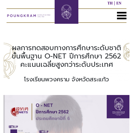
TH
EN
MENU
หน้า
เกี่ยว
หลักสูตร
ประชาสัมพันธ์
ติดต่อ
แรก
กับ
เรา
ผลการทดสอบทางการศึกษาระดับชาติ
หลักสูตร
ผล
ขั้นพื้นฐาน O-NET ปีการศึกษา 2562
ก่อน
งาน
คะแนนเฉลี่ยสูงกว่าระดับประเทศ
ประวัติ
วัย
ที่
โรงเรียน
เรียน
ผ่าน
มา
โรงเรียนพวงคราม จังหวัดสระแก้ว
ผู้
หลักสูตร
บริหาร/
อนุบาล
กิจกรรม
อื่นๆ
บุคลากร
ที่
ผ่าน
มา
หลักสูตร
หลักสูตร
พันธ
ประถม
มัธยมศึกษา
กิจ
ศึกษา
ของ
เรา